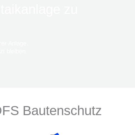
ltaikanlage zu
rer Anlage.
zt bleiben.
DFS Bautenschutz